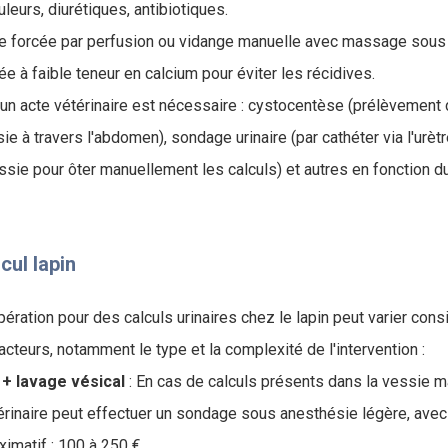
uleurs, diurétiques, antibiotiques.
ie forcée par perfusion ou vidange manuelle avec massage sous
e à faible teneur en calcium pour éviter les récidives.
 un acte vétérinaire est nécessaire : cystocentèse (prélèvement 
ie à travers l'abdomen), sondage urinaire (par cathéter via l'urèt
ssie pour ôter manuellement les calculs) et autres en fonction d
cul lapin
ération pour des calculs urinaires chez le lapin peut varier con
acteurs, notamment le type et la complexité de l'intervention :
 + lavage vésical
: En cas de calculs présents dans la vessie m
érinaire peut effectuer un sondage sous anesthésie légère, avec 
imatif : 100 à 250 €.