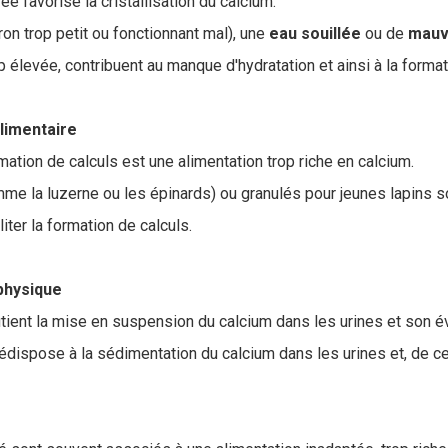
ée favorise la cristallisation du calcium.
on trop petit ou fonctionnant mal), une
eau
souillée
ou de
mauv
 élevée, contribuent au manque d'hydratation et ainsi à la format
alimentaire
mation de calculs est une alimentation trop riche en calcium.
me la luzerne ou les épinards) ou granulés pour jeunes lapins s
iter la formation de calculs.
 physique
utient la mise en suspension du calcium dans les urines et son é
ispose à la sédimentation du calcium dans les urines et, de ce fai