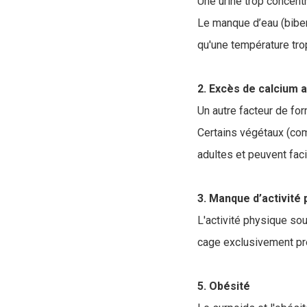
Une urine trop concentr
Le manque d’eau (biber
qu'une température trop
2. Excès de calcium 
Un autre facteur de for
Certains végétaux (com
adultes et peuvent facil
3. Manque d’activité
L'activité physique so
cage exclusivement préd
5. Obésité