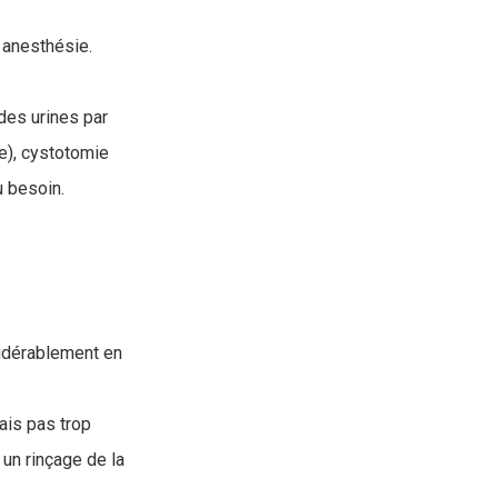
 anesthésie.
des urines par
re), cystotomie
u besoin.
sidérablement en
ais pas trop
un rinçage de la