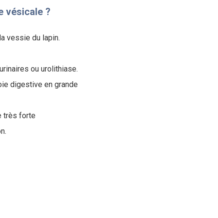
e vésicale ?
a vessie du lapin.
rinaires ou urolithiase.
oie digestive en grande
 très forte
n.