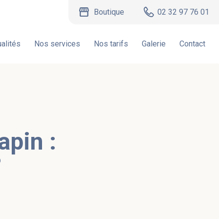
storefront
Boutique
02 32 97 76 01
alités
Nos services
Nos tarifs
Galerie
Contact
apin :
?