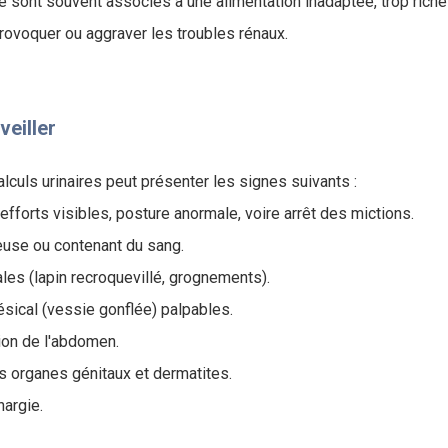
é sont souvent associés à une alimentation inadaptée, trop riche
provoquer ou aggraver les troubles rénaux.
eiller
alculs urinaires peut présenter les signes suivants :
, efforts visibles, posture anormale, voire arrêt des mictions.
leuse ou contenant du sang.
es (lapin recroquevillé, grognements).
ésical (vessie gonflée) palpables.
tion de l'abdomen.
es organes génitaux et dermatites.
hargie.