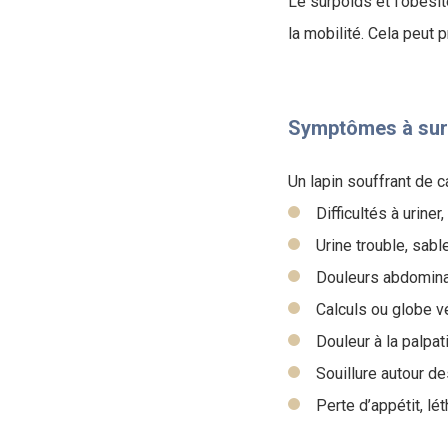
Le surpoids et l'obésit
la mobilité. Cela peut 
Symptômes à surv
Un lapin souffrant de c
Difficultés à uriner
Urine trouble, sab
Douleurs abdominal
Calculs ou globe v
Douleur à la palpa
Souillure autour d
Perte d’appétit, lét