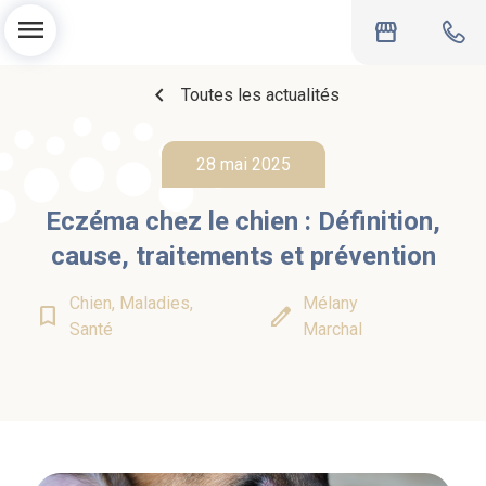
menu
storefront
chevron_left
Toutes les actualités
28 mai 2025
Eczéma chez le chien : Définition,
cause, traitements et prévention
Chien, Maladies,
Mélany
bookmark_border
edit
Santé
Marchal