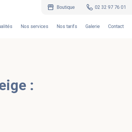
storefront
Boutique
02 32 97 76 01
alités
Nos services
Nos tarifs
Galerie
Contact
ige​ :