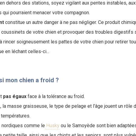
 dehors des stations, soyez vigilant aux pentes instables, aux
s qui pourraient menacer votre compagnon.
nt
constitue un autre danger à ne pas négliger. Ce produit chimiqu
les coussinets de votre chien et provoquer des troubles digestifs s
 rincer soigneusement les pattes de votre chien pour retirer tou
ue en léchant celles-ci...
i mon chien a froid ?
nt
pas
égaux
face à la tolérance au froid.
lle, la masse graisseuse, le type de pelage et l’âge jouent un rôle
 températures.
s nordiques comme le
Husky
ou le Samoyède sont bien adaptées 
 petite taille, ainsi que les chiots et les seniors, sont plus vulné