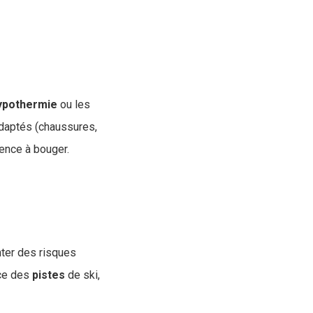
hypothermie
ou les
adaptés (chaussures,
ence à bouger.
ter des risques
nce des
pistes
de ski,