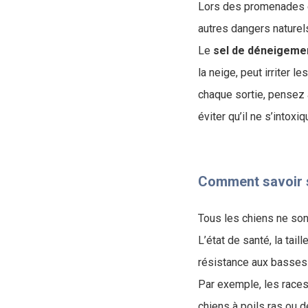
Lors des promenades en
autres dangers naturel
Le
sel de déneigeme
la neige, peut irriter 
chaque sortie, pensez à
éviter qu’il ne s’intoxiq
Comment savoir s
Tous les chiens ne so
L’état de santé, la tai
résistance aux basses
Par exemple, les race
chiens à poils ras ou de