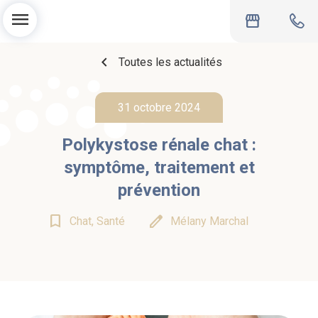
menu
storefront
chevron_left
Toutes les actualités
31 octobre 2024
Polykystose rénale chat :
symptôme, traitement et
prévention
bookmark_border
edit
Chat, Santé
Mélany Marchal