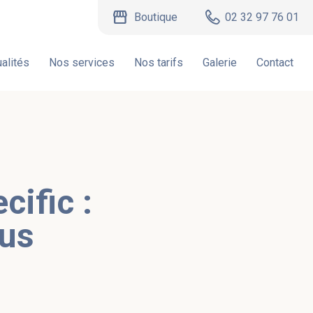
storefront
Boutique
02 32 97 76 01
alités
Nos services
Nos tarifs
Galerie
Contact
cific :
lus