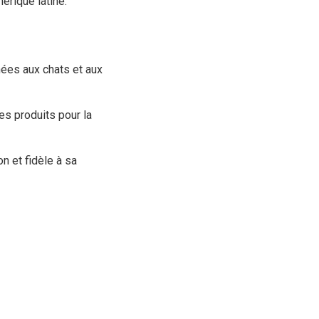
érique latine.
nées aux chats et aux
es produits pour la
n et fidèle à sa