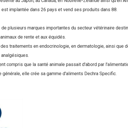
présente au Japon, au Canada, en Nouvelle-Zélande ainsi qu'en Am
ise est implantée dans 26 pays et vend ses produits dans 88.
e de plusieurs marques importantes du secteur vétérinaire desti
 animaux de rente et aux équidés.
des traitements en endocrinologie, en dermatologie, ainsi que d
 analgésiques.
nt compris que la santé animale passait d'abord par l'alimentatio
e générale, elle crée sa gamme d'aliments Dechra Specific.