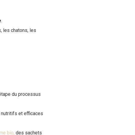
e
.
 les chatons, les
 étape du processus
utritifs et efficaces
e bio,
des sachets