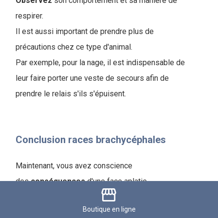
Observez
son comportement et sa manière de
respirer.
Il est aussi important de prendre plus de
précautions chez ce type d'animal.
Par exemple, pour la nage, il est indispensable de
leur faire porter une veste de secours afin de
prendre le relais s'ils s'épuisent.
Conclusion races brachycéphales
Maintenant, vous avez conscience
des
conséquences
d'une face aplatie.
storefront
Vous savez également qu'il est possible
Boutique
en ligne
de soulager son animal même si cela reste une