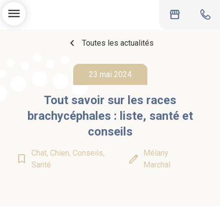
menu
storefront
chevron_left
Toutes les actualités
23 mai 2024
Tout savoir sur les races
brachycéphales : liste, santé et
conseils
Chat, Chien, Conseils,
Mélany
bookmark_border
edit
Santé
Marchal