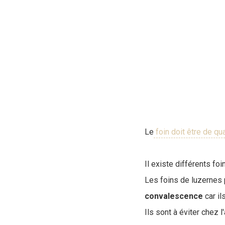
Le
foin doit être de qua
Il existe différents f
Les foins de luzernes
convalescence
car il
Ils sont à éviter chez l