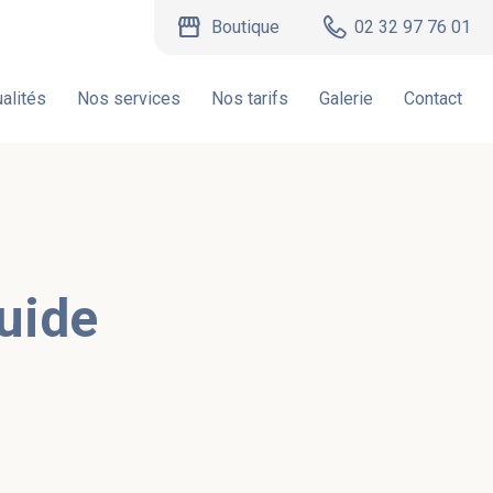
storefront
Boutique
02 32 97 76 01
alités
Nos services
Nos tarifs
Galerie
Contact
guide