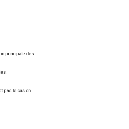
ion principale des
ies.
st pas le cas en