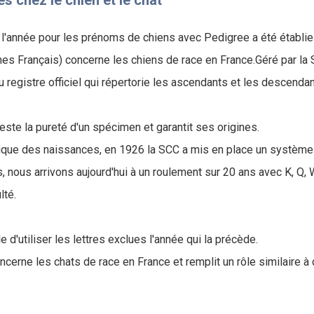
es chez le chien et le chat
e l'année pour les prénoms de chiens avec Pedigree a été établie 
ines Français) concerne les chiens de race en France.Géré par la 
u registre officiel qui répertorie les ascendants et les descend
teste la pureté d'un spécimen et garantit ses origines.
torique des naissances, en 1926 la SCC a mis en place un système
 nous arrivons aujourd'hui à un roulement sur 20 ans avec K, Q, W
ulté.
e d'utiliser les lettres exclues l'année qui la précède.
oncerne les chats de race en France et remplit un rôle similaire à