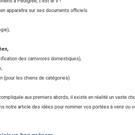
hiens à Pedigree, c'est le V !
en apparaîtra sur ses documents officiels.
gie),
éen,
tification des carnivores domestiques),
e,
n (pour les chiens de catégories).
compliquée aux premiers abords, il existe en réalité un vaste ch
 notre article des idées pour nommer vos portées à venir ou vo