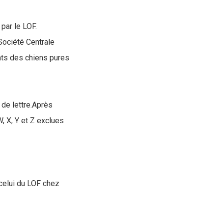
par le LOF.
Société Centrale
ants des chiens pures
 de lettre.Après
, X, Y et Z exclues
 celui du LOF chez