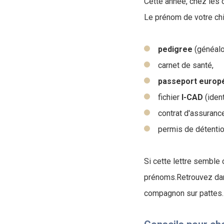
Cette année, chez les c
Le prénom de votre chi
pedigree
(généalo
carnet de santé,
passeport europ
fichier
I-CAD
(iden
contrat d'assuranc
permis de détentio
Si cette lettre semble 
prénoms.Retrouvez dans
compagnon sur pattes.