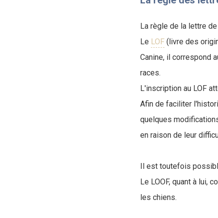
La règle des lettr
La règle de la lettre d
Le
LOF
(livre des orig
Canine, il correspond a
races.
L'inscription au LOF at
Afin de faciliter l'his
quelques modifications,
en raison de leur diffic
Il est toutefois possibl
Le LOOF, quant à lui, c
les chiens.