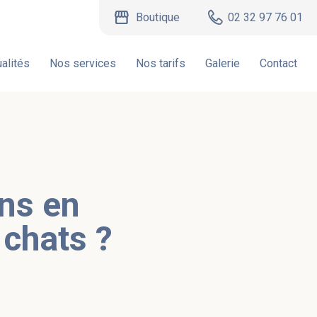
storefront
Boutique
02 32 97 76 01
alités
Nos services
Nos tarifs
Galerie
Contact
ens en
 chats ?